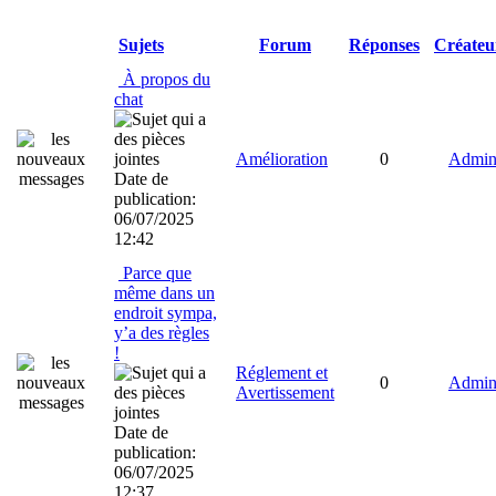
Sujets
Forum
Réponses
Créateu
À propos du
chat
Amélioration
0
Admini
Date de
publication:
06/07/2025
12:42
Parce que
même dans un
endroit sympa,
y’a des règles
!
Réglement et
0
Admini
Avertissement
Date de
publication:
06/07/2025
12:37