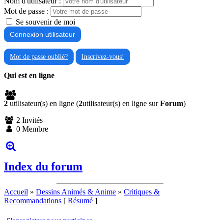
Nom d'utilisateur :
Mot de passe :
Se souvenir de moi
Mot de passe oublié?
Inscrivez-vous!
Qui est en ligne
2
utilisateur(s) en ligne (
2
utilisateur(s) en ligne sur
Forum
)
2 Invités
0 Membre
Index du forum
Accueil
»
Dessins Animés & Anime
»
Critiques &
Recommandations
[
Résumé
]