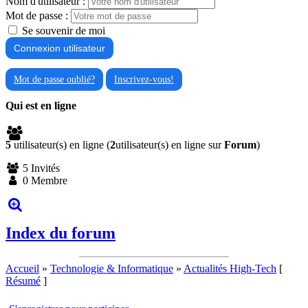
Nom d'utilisateur :
Mot de passe :
Se souvenir de moi
Mot de passe oublié?
Inscrivez-vous!
Qui est en ligne
5
utilisateur(s) en ligne (
2
utilisateur(s) en ligne sur
Forum
)
5 Invités
0 Membre
Index du forum
Accueil
»
Technologie & Informatique
»
Actualités High-Tech
[
Résumé
]