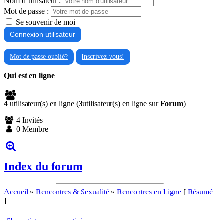
Nom d'utilisateur :
Mot de passe :
Se souvenir de moi
Mot de passe oublié?
Inscrivez-vous!
Qui est en ligne
4
utilisateur(s) en ligne (
3
utilisateur(s) en ligne sur
Forum
)
4 Invités
0 Membre
Index du forum
Accueil
»
Rencontres & Sexualité
»
Rencontres en Ligne
[
Résumé
]