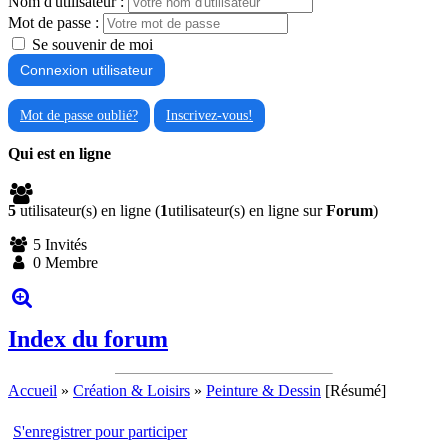
Nom d'utilisateur :
Mot de passe :
Se souvenir de moi
Mot de passe oublié?
Inscrivez-vous!
Qui est en ligne
5
utilisateur(s) en ligne (
1
utilisateur(s) en ligne sur
Forum
)
5 Invités
0 Membre
Index du forum
Accueil
»
Création & Loisirs
»
Peinture & Dessin
[Résumé]
S'enregistrer pour participer