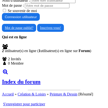
Nom d'utilisateur :
Mot de passe :
Se souvenir de moi
Mot de passe oublié?
Inscrivez-vous!
Qui est en ligne
2
utilisateur(s) en ligne (
1
utilisateur(s) en ligne sur
Forum
)
2 Invités
0 Membre
Index du forum
Accueil
»
Création & Loisirs
»
Peinture & Dessin
[Résumé]
S'enregistrer pour participer