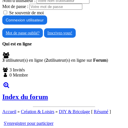
Nom d'utilisateur :
Mot de passe :
Se souvenir de moi
Mot de passe oublié?
Inscrivez-vous!
Qui est en ligne
3
utilisateur(s) en ligne (
2
utilisateur(s) en ligne sur
Forum
)
3 Invités
0 Membre
Index du forum
Accueil
»
Création & Loisirs
»
DIY & Bricolage
[
Résumé
]
S'enregistrer pour participer