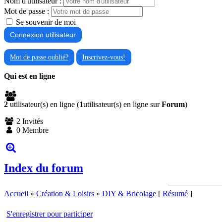
Nom d'utilisateur :
Mot de passe :
Se souvenir de moi
Mot de passe oublié?
Inscrivez-vous!
Qui est en ligne
2
utilisateur(s) en ligne (
1
utilisateur(s) en ligne sur
Forum
)
2 Invités
0 Membre
Index du forum
Accueil
»
Création & Loisirs
»
DIY & Bricolage
[
Résumé
]
S'enregistrer pour participer