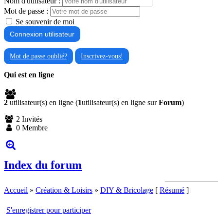
Nom d'utilisateur :
Mot de passe :
Se souvenir de moi
Mot de passe oublié?
Inscrivez-vous!
Qui est en ligne
2
utilisateur(s) en ligne (
1
utilisateur(s) en ligne sur
Forum
)
2 Invités
0 Membre
Index du forum
Accueil
»
Création & Loisirs
»
DIY & Bricolage
[
Résumé
]
S'enregistrer pour participer