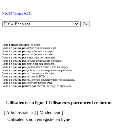
NewBB Version 0.051
Vous
pouvez
consulter les sujets.
Vous
ne pouvez pas
débuter un nouveau sujet.
Vous
ne pouvez pas
répondre aux messages.
Vous
ne pouvez pas
modifier vos messages.
Vous
ne pouvez pas
supprimer vos messages.
Vous
ne pouvez pas
ajouter de nouveaux sondages.
Vous
ne pouvez pas
participer aux sondages.
Vous
ne pouvez pas
joindre des fichiers à vos messages.
Vous
ne pouvez pas
publier vos messages sans approbation.
Vous
ne pouvez pas
utiliser ce type de sujet.
Vous
ne pouvez pas
utiliser le HTML.
Vous
ne pouvez pas
utiliser une signature dans vos messages.
Vous
ne pouvez pas
créer des fichiers PDF.
Vous
ne pouvez pouvez pas
obtenir une page d'impression.
Utilisateurs en ligne 1 Utlisateurs parcourent ce forum
[
Administrateur
] [
Modérateur
]
1 Utilisateurs non enregistré en ligne