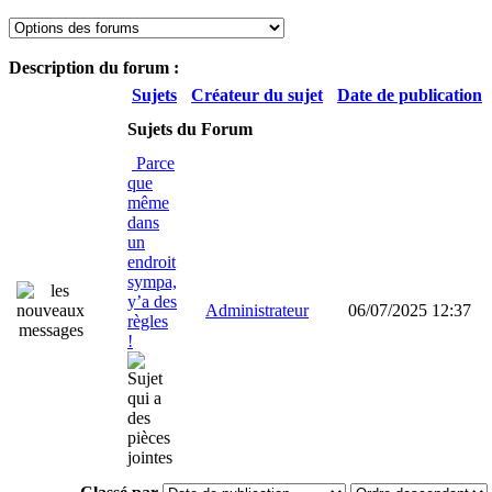
Description du forum :
Sujets
Créateur du sujet
Date de publication
Sujets du Forum
Parce
que
même
dans
un
endroit
sympa,
y’a des
Administrateur
06/07/2025 12:37
règles
!