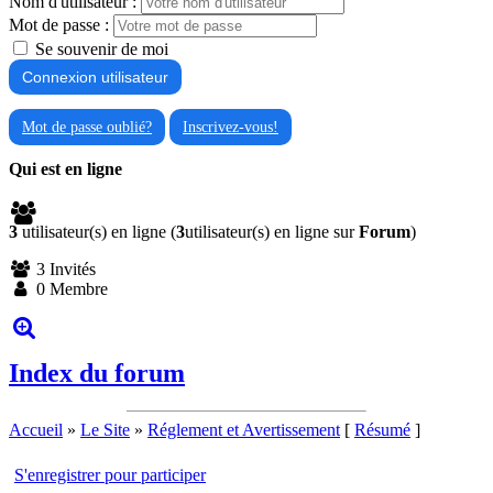
Nom d'utilisateur :
Mot de passe :
Se souvenir de moi
Mot de passe oublié?
Inscrivez-vous!
Qui est en ligne
3
utilisateur(s) en ligne (
3
utilisateur(s) en ligne sur
Forum
)
3 Invités
0 Membre
Index du forum
Accueil
»
Le Site
»
Réglement et Avertissement
[
Résumé
]
S'enregistrer pour participer