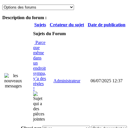
Description du forum :
Sujets
Créateur du sujet
Date de publication
Sujets du Forum
Parce
que
même
dans
un
endroit
sympa,
y’a des
Administrateur
06/07/2025 12:37
règles
!