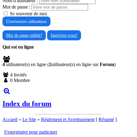
Nom d'utilisateur :
Mot de passe :
Se souvenir de moi
Mot de passe oublié?
Inscrivez-vous!
Qui est en ligne
4
utilisateur(s) en ligne (
2
utilisateur(s) en ligne sur
Forum
)
4 Invités
0 Membre
Index du forum
Accueil
»
Le Site
»
Réglement et Avertissement
[
Résumé
]
S'enregistrer pour participer