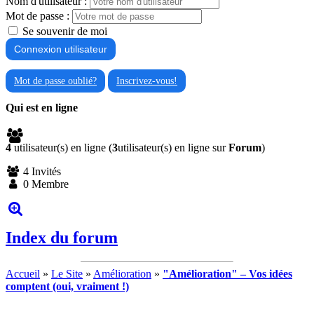
Nom d'utilisateur :
Mot de passe :
Se souvenir de moi
Mot de passe oublié?
Inscrivez-vous!
Qui est en ligne
4
utilisateur(s) en ligne (
3
utilisateur(s) en ligne sur
Forum
)
4 Invités
0 Membre
Index du forum
Accueil
»
Le Site
»
Amélioration
»
"Amélioration" – Vos idées
comptent (oui, vraiment !)