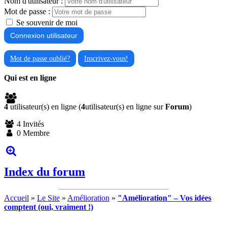
Nom d'utilisateur :
Mot de passe :
Se souvenir de moi
Mot de passe oublié?
Inscrivez-vous!
Qui est en ligne
4
utilisateur(s) en ligne (
4
utilisateur(s) en ligne sur
Forum
)
4 Invités
0 Membre
Index du forum
Accueil
»
Le Site
»
Amélioration
»
"Amélioration" – Vos idées
comptent (oui, vraiment !)