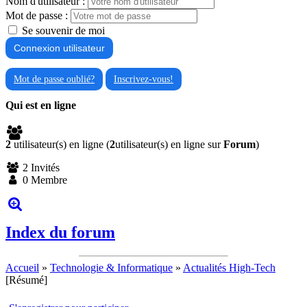
Nom d'utilisateur :
Mot de passe :
Se souvenir de moi
Mot de passe oublié?
Inscrivez-vous!
Qui est en ligne
2
utilisateur(s) en ligne (
2
utilisateur(s) en ligne sur
Forum
)
2 Invités
0 Membre
Index du forum
Accueil
»
Technologie & Informatique
»
Actualités High-Tech
[Résumé]