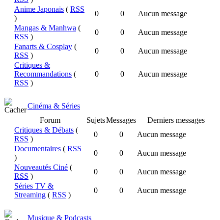
Anime Japonais
(
RSS
0
0
Aucun message
)
Mangas & Manhwa
(
0
0
Aucun message
RSS
)
Fanarts & Cosplay
(
0
0
Aucun message
RSS
)
Critiques &
Recommandations
(
0
0
Aucun message
RSS
)
Cinéma & Séries
Forum
Sujets
Messages
Derniers messages
Critiques & Débats
(
0
0
Aucun message
RSS
)
Documentaires
(
RSS
0
0
Aucun message
)
Nouveautés Ciné
(
0
0
Aucun message
RSS
)
Séries TV &
0
0
Aucun message
Streaming
(
RSS
)
Musique & Podcasts