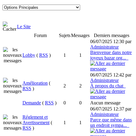
Le Site
Forum
Sujets
Messages
Derniers messages
06/07/2025 12:30 par
Administrateur
Bienvenue dans notre
Lobby
(
RSS
)
1
1
joyeux bazar org...
06/07/2025 12:42 par
Administrateur
Amélioration
(
2
2
À propos du chat
RSS
)
Demande
(
RSS
)
0
0
Aucun message
06/07/2025 12:37 par
Administrateur
Réglement et
Parce que même dans
Avertissement
(
1
1
un endroit sympa...
RSS
)