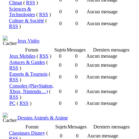
Climat
(
RSS
)
Sciences &
0
0
Aucun message
Technologies
(
RSS
)
Culture & Société
(
0
0
Aucun message
RSS
)
Jeux Vidéo
Forum
Sujets
Messages
Derniers messages
Jeux Mobiles
(
RSS
)
0
0
Aucun message
Astuces & Guides
(
0
0
Aucun message
RSS
)
Esports & Tournois
(
0
0
Aucun message
RSS
)
Consoles (PlayStation,
Xbox, Nintendo…)
(
0
0
Aucun message
RSS
)
PC
(
RSS
)
0
0
Aucun message
Dessins Animés & Anime
Forum
Sujets
Messages
Derniers messages
Classiques Disney
(
0
0
Aucun message
RSS
)