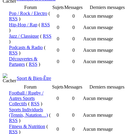
Forum
Sujets
Messages
Derniers messages
Pop / Rock / Electro
(
0
0
Aucun message
RSS
)
Hip-Hop / Rap
(
RSS
0
0
Aucun message
)
Jazz / Classique
(
RSS
0
0
Aucun message
)
Podcasts & Radio
(
0
0
Aucun message
RSS
)
Découvertes &
0
0
Aucun message
Partages
(
RSS
)
Sport & Bien-Être
Forum
Sujets
Messages
Derniers messages
Football / Rugby /
Autres Sports
0
0
Aucun message
Collectifs
(
RSS
)
Sports Individuels
(Tennis, Natation…)
(
0
0
Aucun message
RSS
)
Fitness & Nutrition
(
0
0
Aucun message
RSS
)