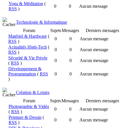
Yoga & Méditation
(
0
0
Aucun message
RSS
)
Technologie & Informatique
Forum
Sujets
Messages
Derniers messages
Matériel & Hardware
(
0
0
Aucun message
RSS
)
Actualités High-Tech
(
0
0
Aucun message
RSS
)
Sécurité & Vie Privée
0
0
Aucun message
(
RSS
)
Développement &
Programmation
(
RSS
0
0
Aucun message
)
Création & Loisirs
Forum
Sujets
Messages
Derniers messages
Photographie & Vidéo
0
0
Aucun message
(
RSS
)
Peinture & Dessin
(
0
0
Aucun message
RSS
)