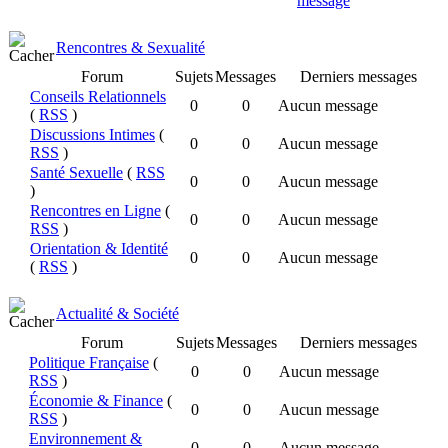
Rencontres & Sexualité
Forum
Sujets
Messages
Derniers messages
Conseils Relationnels
0
0
Aucun message
(
RSS
)
Discussions Intimes
(
0
0
Aucun message
RSS
)
Santé Sexuelle
(
RSS
0
0
Aucun message
)
Rencontres en Ligne
(
0
0
Aucun message
RSS
)
Orientation & Identité
0
0
Aucun message
(
RSS
)
Actualité & Société
Forum
Sujets
Messages
Derniers messages
Politique Française
(
0
0
Aucun message
RSS
)
Économie & Finance
(
0
0
Aucun message
RSS
)
Environnement &
0
0
Aucun message