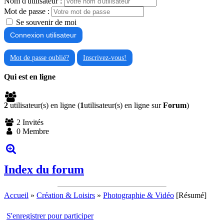
Nom d'utilisateur :
Mot de passe :
Se souvenir de moi
Mot de passe oublié?
Inscrivez-vous!
Qui est en ligne
2
utilisateur(s) en ligne (
1
utilisateur(s) en ligne sur
Forum
)
2 Invités
0 Membre
Index du forum
Accueil
»
Création & Loisirs
»
Photographie & Vidéo
[Résumé]
S'enregistrer pour participer