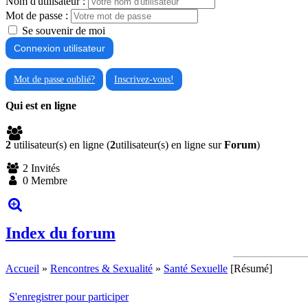
Nom d'utilisateur :
Mot de passe :
Se souvenir de moi
Mot de passe oublié?
Inscrivez-vous!
Qui est en ligne
2
utilisateur(s) en ligne (
2
utilisateur(s) en ligne sur
Forum
)
2 Invités
0 Membre
Index du forum
Accueil
»
Rencontres & Sexualité
»
Santé Sexuelle
[Résumé]
S'enregistrer pour participer