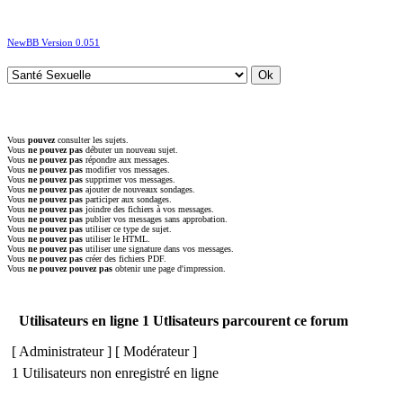
NewBB Version 0.051
Vous
pouvez
consulter les sujets.
Vous
ne pouvez pas
débuter un nouveau sujet.
Vous
ne pouvez pas
répondre aux messages.
Vous
ne pouvez pas
modifier vos messages.
Vous
ne pouvez pas
supprimer vos messages.
Vous
ne pouvez pas
ajouter de nouveaux sondages.
Vous
ne pouvez pas
participer aux sondages.
Vous
ne pouvez pas
joindre des fichiers à vos messages.
Vous
ne pouvez pas
publier vos messages sans approbation.
Vous
ne pouvez pas
utiliser ce type de sujet.
Vous
ne pouvez pas
utiliser le HTML.
Vous
ne pouvez pas
utiliser une signature dans vos messages.
Vous
ne pouvez pas
créer des fichiers PDF.
Vous
ne pouvez pouvez pas
obtenir une page d'impression.
Utilisateurs en ligne 1 Utlisateurs parcourent ce forum
[
Administrateur
] [
Modérateur
]
1 Utilisateurs non enregistré en ligne