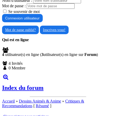
Nom d'utilisateur :
Mot de passe :
Se souvenir de moi
Mot de passe oublié?
Inscrivez-vous!
Qui est en ligne
4
utilisateur(s) en ligne (
3
utilisateur(s) en ligne sur
Forum
)
4 Invités
0 Membre
Index du forum
Accueil
»
Dessins Animés & Anime
»
Critiques &
Recommandations
[
Résumé
]