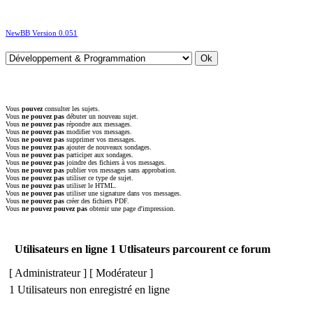
NewBB Version 0.051
Vous
pouvez
consulter les sujets.
Vous
ne pouvez pas
débuter un nouveau sujet.
Vous
ne pouvez pas
répondre aux messages.
Vous
ne pouvez pas
modifier vos messages.
Vous
ne pouvez pas
supprimer vos messages.
Vous
ne pouvez pas
ajouter de nouveaux sondages.
Vous
ne pouvez pas
participer aux sondages.
Vous
ne pouvez pas
joindre des fichiers à vos messages.
Vous
ne pouvez pas
publier vos messages sans approbation.
Vous
ne pouvez pas
utiliser ce type de sujet.
Vous
ne pouvez pas
utiliser le HTML.
Vous
ne pouvez pas
utiliser une signature dans vos messages.
Vous
ne pouvez pas
créer des fichiers PDF.
Vous
ne pouvez pouvez pas
obtenir une page d'impression.
Utilisateurs en ligne 1 Utlisateurs parcourent ce forum
[
Administrateur
] [
Modérateur
]
1 Utilisateurs non enregistré en ligne