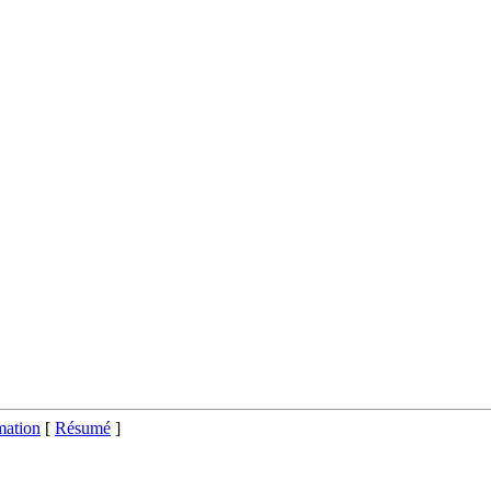
ation
[
Résumé
]