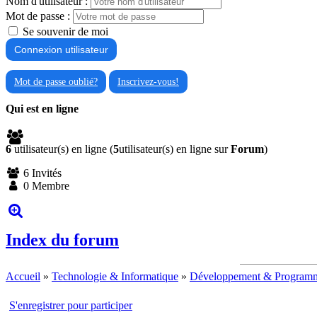
Nom d'utilisateur :
Mot de passe :
Se souvenir de moi
Mot de passe oublié?
Inscrivez-vous!
Qui est en ligne
6
utilisateur(s) en ligne (
5
utilisateur(s) en ligne sur
Forum
)
6 Invités
0 Membre
Index du forum
Accueil
»
Technologie & Informatique
»
Développement & Programm
S'enregistrer pour participer