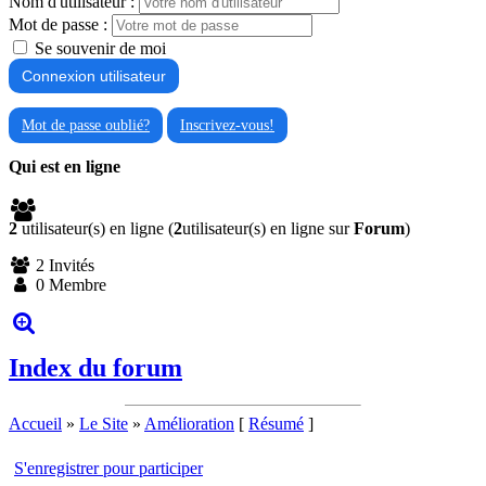
Nom d'utilisateur :
Mot de passe :
Se souvenir de moi
Mot de passe oublié?
Inscrivez-vous!
Qui est en ligne
2
utilisateur(s) en ligne (
2
utilisateur(s) en ligne sur
Forum
)
2 Invités
0 Membre
Index du forum
Accueil
»
Le Site
»
Amélioration
[
Résumé
]
S'enregistrer pour participer