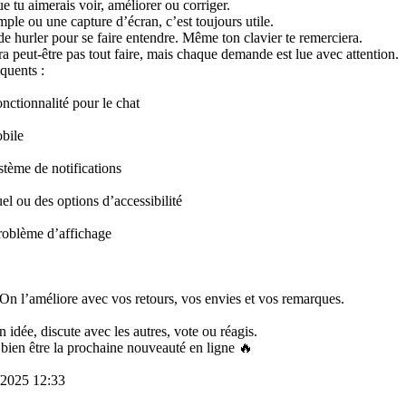
ue tu aimerais voir, améliorer ou corriger.
mple ou une capture d’écran, c’est toujours utile.
e hurler pour se faire entendre. Même ton clavier te remerciera.
ra peut-être pas tout faire, mais chaque demande est lue avec attention.
quents :
nctionnalité pour le chat
obile
tème de notifications
l ou des options d’accessibilité
roblème d’affichage
e. On l’améliore avec vos retours, vos envies et vos remarques.
n idée, discute avec les autres, vote ou réagis.
 bien être la prochaine nouveauté en ligne 🔥
7/2025 12:33