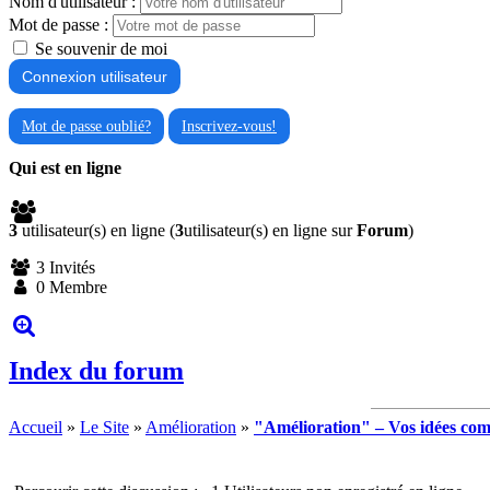
Nom d'utilisateur :
Mot de passe :
Se souvenir de moi
Mot de passe oublié?
Inscrivez-vous!
Qui est en ligne
3
utilisateur(s) en ligne (
3
utilisateur(s) en ligne sur
Forum
)
3 Invités
0 Membre
Index du forum
Accueil
»
Le Site
»
Amélioration
»
"Amélioration" – Vos idées comp