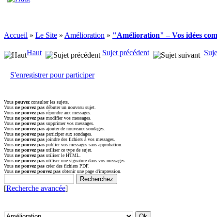
Accueil
»
Le Site
»
Amélioration
»
"Amélioration" – Vos idées comp
Haut
Sujet précédent
Suje
S'enregistrer pour participer
Vous
pouvez
consulter les sujets.
Vous
ne pouvez pas
débuter un nouveau sujet.
Vous
ne pouvez pas
répondre aux messages.
Vous
ne pouvez pas
modifier vos messages.
Vous
ne pouvez pas
supprimer vos messages.
Vous
ne pouvez pas
ajouter de nouveaux sondages.
Vous
ne pouvez pas
participer aux sondages.
Vous
ne pouvez pas
joindre des fichiers à vos messages.
Vous
ne pouvez pas
publier vos messages sans approbation.
Vous
ne pouvez pas
utiliser ce type de sujet.
Vous
ne pouvez pas
utiliser le HTML.
Vous
ne pouvez pas
utiliser une signature dans vos messages.
Vous
ne pouvez pas
créer des fichiers PDF.
Vous
ne pouvez pouvez pas
obtenir une page d'impression.
[
Recherche avancée
]