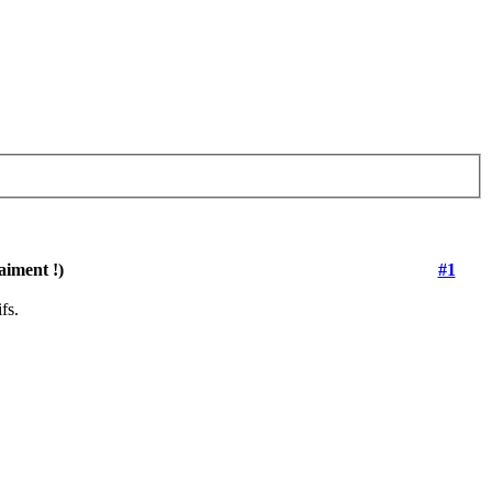
aiment !)
#1
fs.