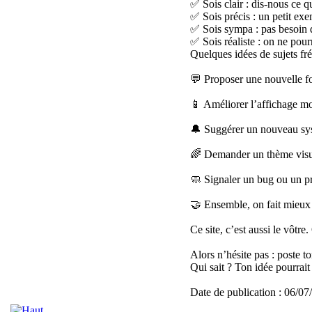
✅ Sois clair : dis-nous ce q
✅ Sois précis : un petit exe
✅ Sois sympa : pas besoin d
✅ Sois réaliste : on ne pour
Quelques idées de sujets fré
💬 Proposer une nouvelle fo
📱 Améliorer l’affichage m
🔔 Suggérer un nouveau sys
🌈 Demander un thème visue
🧼 Signaler un bug ou un p
🤝 Ensemble, on fait mieux
Ce site, c’est aussi le vôtr
Alors n’hésite pas : poste to
Qui sait ? Ton idée pourrait
Date de publication : 06/0