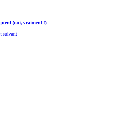
tent (oui, vraiment !)
t suivant