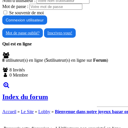
Nom d'utilisateur :
Mot de passe :
Se souvenir de moi
Mot de passe oublié?
Inscrivez-vous!
Qui est en ligne
8
utilisateur(s) en ligne (
5
utilisateur(s) en ligne sur
Forum
)
8 Invités
0 Membre
Index du forum
Accueil
»
Le Site
»
Lobby
»
Bienvenue dans notre joyeux bazar or