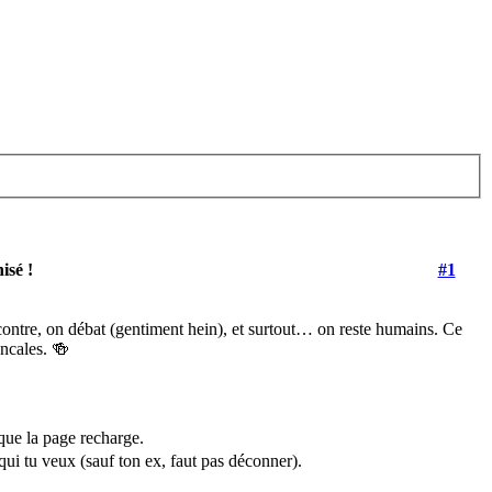
isé !
#1
ncontre, on débat (gentiment hein), et surtout… on reste humains. Ce
ancales. 🍻
que la page recharge.
ui tu veux (sauf ton ex, faut pas déconner).