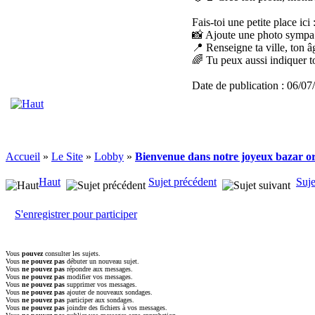
Fais-toi une petite place ici 
📸 Ajoute une photo sympa (
📍 Renseigne ta ville, ton 
🌈 Tu peux aussi indiquer to
Date de publication : 06/0
Accueil
»
Le Site
»
Lobby
»
Bienvenue dans notre joyeux bazar or
Haut
Sujet précédent
Suje
S'enregistrer pour participer
Vous
pouvez
consulter les sujets.
Vous
ne pouvez pas
débuter un nouveau sujet.
Vous
ne pouvez pas
répondre aux messages.
Vous
ne pouvez pas
modifier vos messages.
Vous
ne pouvez pas
supprimer vos messages.
Vous
ne pouvez pas
ajouter de nouveaux sondages.
Vous
ne pouvez pas
participer aux sondages.
Vous
ne pouvez pas
joindre des fichiers à vos messages.