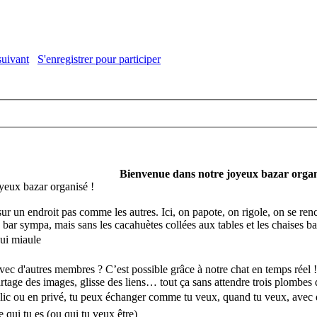
suivant
S'enregistrer pour participer
Bienvenue dans notre joyeux bazar organ
yeux bazar organisé !
sur un endroit pas comme les autres. Ici, on papote, on rigole, on se re
bar sympa, mais sans les cacahuètes collées aux tables et les chaises b
qui miaule
vec d'autres membres ? C’est possible grâce à notre chat en temps réel !
tage des images, glisse des liens… tout ça sans attendre trois plombes 
lic ou en privé, tu peux échanger comme tu veux, quand tu veux, avec q
e qui tu es (ou qui tu veux être)